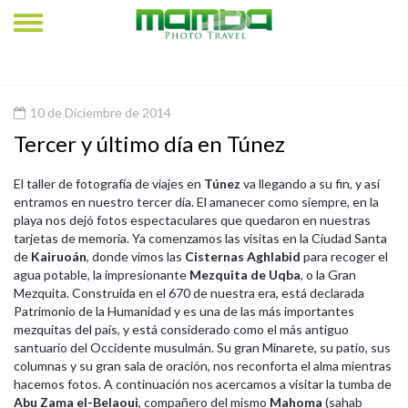
10 de Diciembre de 2014
Tercer y último día en Túnez
El taller de fotografía de viajes en
Túnez
va llegando a su fin, y así
entramos en nuestro tercer día. El amanecer como siempre, en la
playa nos dejó fotos espectaculares que quedaron en nuestras
tarjetas de memoria. Ya comenzamos las visitas en la Ciudad Santa
de
Kairuoán
, donde vimos las
Cisternas Aghlabid
para recoger el
agua potable, la impresionante
Mezquita de Uqba
, o la Gran
Mezquita. Construida en el 670 de nuestra era, está declarada
Patrimonio de la Humanidad y es una de las más importantes
mezquitas del país, y está considerado como el más antiguo
santuario del Occidente musulmán. Su gran Minarete, su patio, sus
columnas y su gran sala de oración, nos reconforta el alma mientras
hacemos fotos. A continuación nos acercamos a visitar la tumba de
Abu Zama el-Belaoui
, compañero del mismo
Mahoma
(sahab