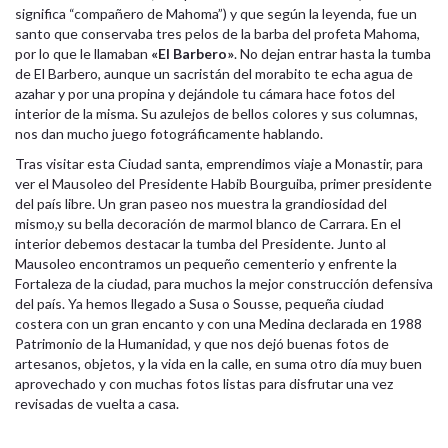
significa “compañero de Mahoma”) y que según la leyenda, fue un
santo que conservaba tres pelos de la barba del profeta Mahoma,
por lo que le llamaban
«El Barbero»
. No dejan entrar hasta la tumba
de El Barbero, aunque un sacristán del morabito te echa agua de
azahar y por una propina y dejándole tu cámara hace fotos del
interior de la misma. Su azulejos de bellos colores y sus columnas,
nos dan mucho juego fotográficamente hablando.
Tras visitar esta Ciudad santa, emprendimos viaje a Monastir, para
ver el Mausoleo del Presidente Habib Bourguiba, primer presidente
del país libre. Un gran paseo nos muestra la grandiosidad del
mismo,y su bella decoración de marmol blanco de Carrara. En el
interior debemos destacar la tumba del Presidente. Junto al
Mausoleo encontramos un pequeño cementerio y enfrente la
Fortaleza de la ciudad, para muchos la mejor construcción defensiva
del país. Ya hemos llegado a Susa o Sousse, pequeña ciudad
costera con un gran encanto y con una Medina declarada en 1988
Patrimonio de la Humanidad, y que nos dejó buenas fotos de
artesanos, objetos, y la vida en la calle, en suma otro día muy buen
aprovechado y con muchas fotos listas para disfrutar una vez
revisadas de vuelta a casa.